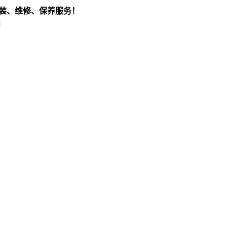
装、维修、保养服务！