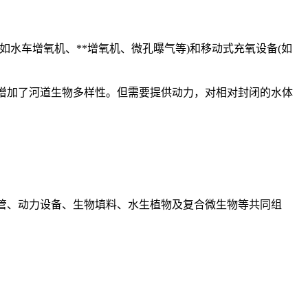
水车增氧机、**增氧机、微孔曝气等)和移动式充氧设备(如
增加了河道生物多样性。但需要提供动力，对相对封闭的水体
水管、动力设备、生物填料、水生植物及复合微生物等共同组