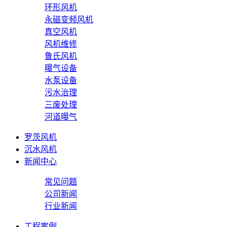
环形风机
永磁变频风机
真空风机
风机维修
鲁氏风机
曝气设备
水泵设备
污水治理
三废处理
河道曝气
罗茨风机
沉水风机
新闻中心
常见问题
公司新闻
行业新闻
工程案例