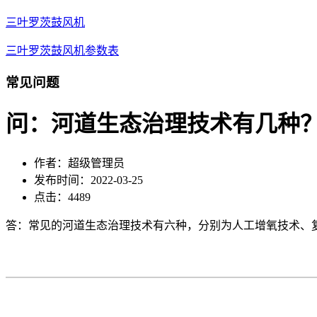
三叶罗茨鼓风机
三叶罗茨鼓风机参数表
常见问题
问：河道生态治理技术有几种
作者：超级管理员
发布时间：2022-03-25
点击：4489
答：常见的河道生态治理技术有六种，分别为人工增氧技术、