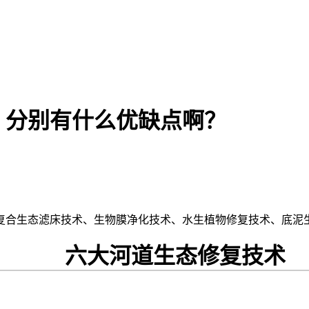
？分别有什么优缺点啊？
复合生态滤床技术、生物膜净化技术、水生植物修复技术、底泥
六大河道生态修复技术