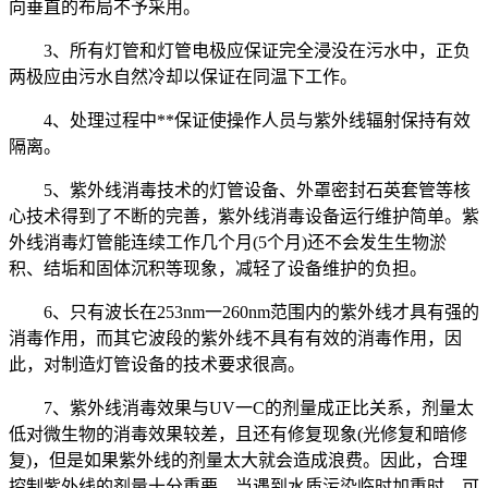
向垂直的布局不予采用。
3、所有灯管和灯管电极应保证完全浸没在污水中，正负
两极应由污水自然冷却以保证在同温下工作。
4、处理过程中**保证使操作人员与紫外线辐射保持有效
隔离。
5、紫外线消毒技术的灯管设备、外罩密封石英套管等核
心技术得到了不断的完善，紫外线消毒设备运行维护简单。紫
外线消毒灯管能连续工作几个月(5个月)还不会发生生物淤
积、结垢和固体沉积等现象，减轻了设备维护的负担。
6、只有波长在253nm一260nm范围内的紫外线才具有强的
消毒作用，而其它波段的紫外线不具有有效的消毒作用，因
此，对制造灯管设备的技术要求很高。
7、紫外线消毒效果与UV一C的剂量成正比关系，剂量太
低对微生物的消毒效果较差，且还有修复现象(光修复和暗修
复)，但是如果紫外线的剂量太大就会造成浪费。因此，合理
控制紫外线的剂量十分重要。当遇到水质污染临时加重时，可