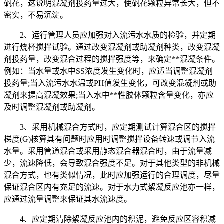
矾花，这说明混凝剂投药量过大，使矾花颗粒异常长大，但不
密实，不易沉淀。
2、运行管理人员应加强对入流污水水质的检验，并定期
进行烧杯搅拌试验。通过改变混凝剂或助凝剂种类，改变混凝
剂投药量，改变混合过程的搅拌强度等，来确定**混凝条件。
例如：当水量或水中SS浓度发生变化时，应适当调整混凝剂
投药量;当入流污水水温或PH值发生变化，可改变混凝剂或助
凝剂来提高混凝效果;当入水中**性胶体颗粒含量变化，亦应
及时调整混凝剂或助凝剂。
3、采用机械混合方式时，应定期测试计算混合区的搅拌
梯度(G)核算其有问题时应用时调整搅拌设备转速或调节入流
水量。采用管道混合或采用静态混合器混合时，由于流量减
少，流速降低，会导致混合强度不足。对于其他类型的非机械
混合方式，也有类似情况，此时应加强运行的合理调度，尽量
保证混合区内有充足的流速。对于水力式絮凝反应池亦一样，
应通过流量调整来保证其水流速度。
4、应定期清除絮凝反应池内的积泥，避免反应区容积减