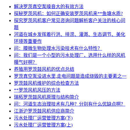
解决罗茨真空泵噪音大的有效方法
探秘罗茨风机：如何正确安装罗茨风机来**鱼塘水质?
探究罗茨风机客户常见咨询问题解析客户关注的核心问
题
河道在城乡发挥着行洪、排涝、灌溉、生态调节、美化
环境等重要作
问：膜微生物处理水污染技术有什么特性？
问：我们是一个小型的污水处理厂，选用什么样的风机
曝气好啊？
养殖用罗茨鼓风机的优点总结
罗茨真空泵没进水里,走电问题是造成烧毁的主要素之一
罗茨鼓风机维护的综合检查方法
**罗茨风机风压的方法
瑞柘罗茨鼓风机原理与结构简介
问：河道生态治理技术有几种？分别有什么优缺点啊？
江浙沪罗茨鼓风机供应商简介
污水处理厂运营管理方案(下)
污水处理厂运营管理方案(上)