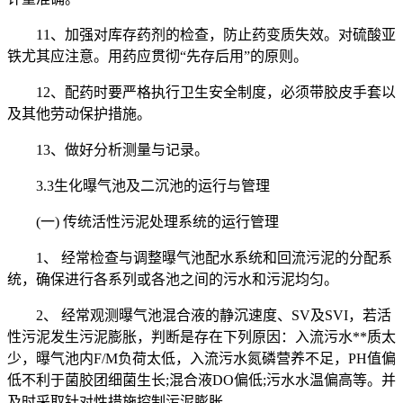
11、加强对库存药剂的检查，防止药变质失效。对硫酸亚
铁尤其应注意。用药应贯彻“先存后用”的原则。
12、配药时要严格执行卫生安全制度，必须带胶皮手套以
及其他劳动保护措施。
13、做好分析测量与记录。
3.3生化曝气池及二沉池的运行与管理
(一) 传统活性污泥处理系统的运行管理
1、 经常检查与调整曝气池配水系统和回流污泥的分配系
统，确保进行各系列或各池之间的污水和污泥均匀。
2、 经常观测曝气池混合液的静沉速度、SV及SVI，若活
性污泥发生污泥膨胀，判断是存在下列原因：入流污水**质太
少，曝气池内F/M负荷太低，入流污水氮磷营养不足，PH值偏
低不利于菌胶团细菌生长;混合液DO偏低;污水水温偏高等。并
及时采取针对性措施控制污泥膨胀。