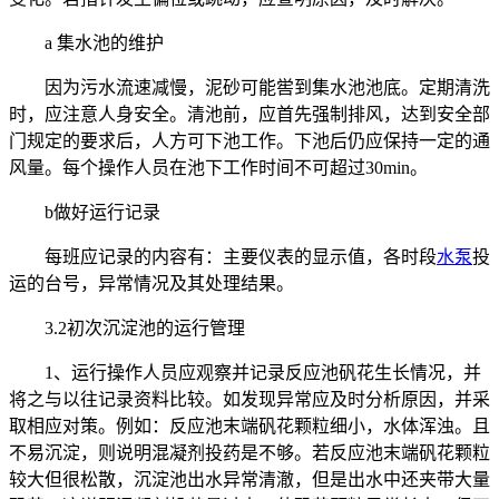
a 集水池的维护
因为污水流速减慢，泥砂可能喾到集水池池底。定期清洗
时，应注意人身安全。清池前，应首先强制排风，达到安全部
门规定的要求后，人方可下池工作。下池后仍应保持一定的通
风量。每个操作人员在池下工作时间不可超过30min。
b做好运行记录
每班应记录的内容有：主要仪表的显示值，各时段
水泵
投
运的台号，异常情况及其处理结果。
3.2初次沉淀池的运行管理
1、运行操作人员应观察并记录反应池矾花生长情况，并
将之与以往记录资料比较。如发现异常应及时分析原因，并采
取相应对策。例如：反应池末端矾花颗粒细小，水体浑浊。且
不易沉淀，则说明混凝剂投药是不够。若反应池末端矾花颗粒
较大但很松散，沉淀池出水异常清澈，但是出水中还夹带大量