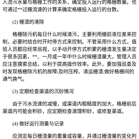
入流污水量与格栅工作的关系，确定投入运行的格栅数量。也
可通过**过栅流速的计算来确定格栅投入运行的台数。
(2) 栅渣的清除
格栅除污机每日什么时候清污，主要利用栅前液位差来控
制，必要时结合时开时停方式来控制。不管采用什么方式，值
班人员都应经常巡视，以手动开停方式积累的栅渣发生量决定
于很多因素，**、一月或一年中什么时候栅渣量大，管理人员
应注意摸索总结，以利于提高操作效率。此外，要加强巡查及
时发现格栅除污机的故障;及时压榨、清运栅渣;做好格栅间的
通气换气。
(3) 定期检查渠道的沉砂情况
由于污水流速的减慢，或渠道内粗糙度的加大，格栅前后
渠道内可能会积砂，应定期检查清理积砂，或修复渠道。
(4) 做好运行测量与记录
应测定每日栅渣量的重量或容量，并通过栅渣量的变化判