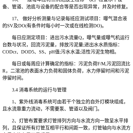
备、管道、池底与设备的配合等是否出现异常，并及时修复。
17、 做好分析测量与记录每班应测试项目：曝气混合液
的SV及DO(有条件时每小时一次或在线检测DO)。
每日应测定项目：进出污水流量Q，曝气量或曝气机运行
台数与状况，回流污泥量，排放污泥量;进出水水质指标：
CODcr、DOD5、SS、pH值;污水水温;活性污泥生物相。
每日或每周应计算确定的指标：污泥负荷F/M,污泥回流比
R，二涫池的表面水力负荷和固体负荷，水力停留时间和污泥
停留时间。
3.4 消毒系统的运行与管理
1、紫外线消毒系统可由若干个独立的自外灯模块组成，
且水流靠重力流动，不需要泵、管道以及阀门。
2、灯管布置要求灯管排列方向与水流方向一致呈水平排
列，且保证所有灯管互相平行和间距一致，灯管轴向与水流方