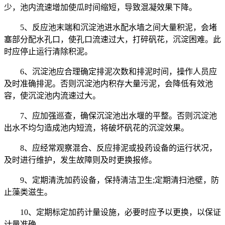
少，池内流速增加使瓜时间缩短，导致混凝效果下降。
5、反应池末端和沉淀池进水配水墙之间大量积泥，会堵
塞部分配水孔口，使孔口流速过大，打碎矾花，沉淀困难。此
时应停止运行清除积泥。
6、沉淀池应合理确定排泥次数和排泥时间，操作人员应
及时准确排泥。否则沉淀池内积存大量污泥，会降低有效池
容，使沉淀池内流速过大。
7、应加强巡查，确保沉淀池出水堰的平整。否则沉淀池
出水不均匀造成池内短流，将破坏矾花的沉淀效果。
8、应经常观察混合、反应排泥或投药设备的运行状况，
及时进行维护，发生故障则及时更换报修。
9、定期清洗加药设备，保持清洁卫生;定期清扫池壁，防
止藻类滋生。
10、定期标定加药计量设施，必要时应予以更换，以保证
计量准确。