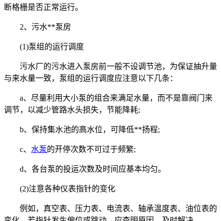
断格栅是否正常运行。
2、污水**泵房
(1)泵组的运行调度
污水厂的污水进入泵房前一般不设调节池，为保证抽升量
与来水量一致，泵组的运行调度应注意以下几条：
a、尽量利用大小泵的组合来满足水量，而不是靠阀门来
调节，以减少管路水头损失，节能降耗;
b、保持集水池的高水位，可降低**扬程;
c、
水泵
的开停次数不可过于频繁;
d、各台泵的投运次数及时间应基本均匀。
(2)注意各种仪表指针的变化
例如，真空表、压力表、电流表、轴承温度表、油位表的
变化。若指针发生偏位或跳动，应查明原因，及时解决。