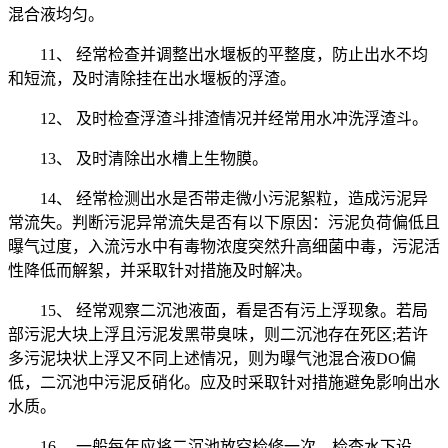
混合液均匀。
11、 经常检查并调整出水堰板的平整度，防止出水不均
和短流，及时清除挂在出水堰板的浮渣。
12、 及时检查浮渣斗排渣情况并经常用水冲洗浮渣斗。
13、 及时清除出水槽上生物膜。
14、 经常检测出水是否带走微小污泥絮粒，造成污泥异
常流失。判断污泥异常流失是否有以下原因：污泥负荷偏低且
曝气过度，入流污水中有毒物浓度突然升高细菌中毒，污泥活
性降低而解絮，并采取针对措施及时解决。
15、 经常观察二沉池液面，看是否有污上浮现象。若局
部污泥大块上浮且污泥发黑带臭味，则二沉池存在死区;若许
多污泥块状上浮又不同上述情况，则为曝气池混合液DO偏
低，二沉池中污泥反硝化。应及时采取针对措施避免影响出水
水质。
16、 一般每年应将二沉池放空检修一次，检查水下设