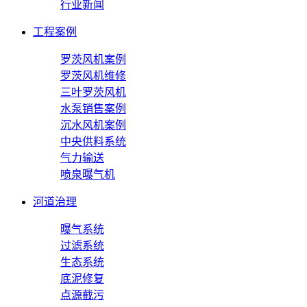
行业新闻
工程案例
罗茨风机案例
罗茨风机维修
三叶罗茨风机
水泵销售案例
沉水风机案例
中央供料系统
气力输送
喷泉曝气机
河道治理
曝气系统
过滤系统
生态系统
底泥修复
点源截污