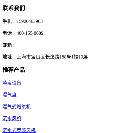
联系我们
手机：15900463963
电话：400-155-8689
邮箱：
地址：上海市宝山区长逸路188号1幢10层
推荐产品
喷泉设备
曝气盘
曝气式增氧机
沉水风机
沉水式罗茨风机