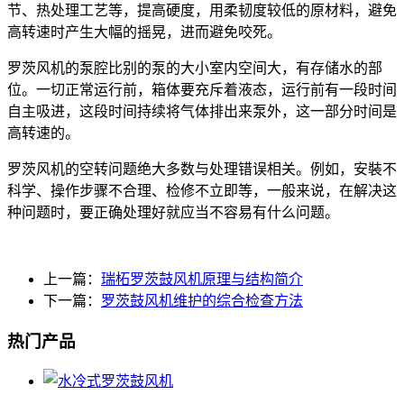
节、热处理工艺等，提高硬度，用柔韧度较低的原材料，避免
高转速时产生大幅的摇晃，进而避免咬死。
罗茨风机的泵腔比别的泵的大小室内空间大，有存储水的部
位。一切正常运行前，箱体要充斥着液态，运行前有一段时间
自主吸进，这段时间持续将气体排出来泵外，这一部分时间是
高转速的。
罗茨风机的空转问题绝大多数与处理错误相关。例如，安裝不
科学、操作步骤不合理、检修不立即等，一般来说，在解决这
种问题时，要正确处理好就应当不容易有什么问题。
上一篇：
瑞柘罗茨鼓风机原理与结构简介
下一篇：
罗茨鼓风机维护的综合检查方法
热门产品