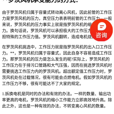
**罗茨风机承受能力的方式：
由于罗茨风机归属于容量式转动离心风机，因此前管的工作压
力是罗茨风机的压力，真空压力表表明前管的工作压力。一般
来说，罗茨风机的压力事实上就是指罗茨风机的缩小工作能
力。换句话说，罗茨风机可以承担极大的工作压力，不可以承
担特殊的工作压力值。罗茨风机翻转，造成电机烧毁。
在罗茨风机挑选中，工作压力就是指罗茨风机的出入口工作压
力。**，罗茨风机归属于容量式，因此自身不容易造成工作压
力。那罗茨风机的压力是怎么发生的呢?实际上，罗茨风机的
工作压力在于排污口管路和大气压强，因而在挑选罗茨风机时
需要挑选工作压力内的罗茨风机。超出额定值工作压力时，罗
茨风机处在过载情况，很有可能会点燃电机。假如罗茨风机的
工作压力不够，很有可能达不了大家的规定。
1.拆换电机是同时的办法和有效的办法。一样的数量、输出功
率更高的电机，罗茨风机的缩小工作能力立即高效地升高。除
此之外，这也是一种有效的办法，不转变离心风机的数量。