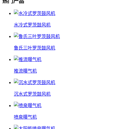
热门产品
水冷式罗茨鼓风机
鲁氏三叶罗茨鼓风机
推流曝气机
沉水式罗茨鼓风机
喷泉曝气机