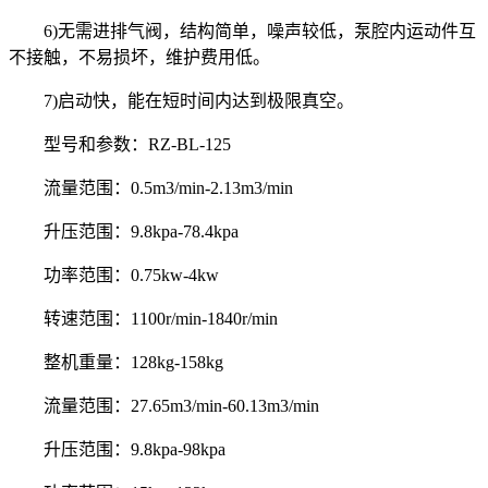
6)无需进排气阀，结构简单，噪声较低，泵腔内运动件互
不接触，不易损坏，维护费用低。
7)启动快，能在短时间内达到极限真空。
型号和参数：RZ-BL-125
流量范围：0.5m3/min-2.13m3/min
升压范围：9.8kpa-78.4kpa
功率范围：0.75kw-4kw
转速范围：1100r/min-1840r/min
整机重量：128kg-158kg
流量范围：27.65m3/min-60.13m3/min
升压范围：9.8kpa-98kpa