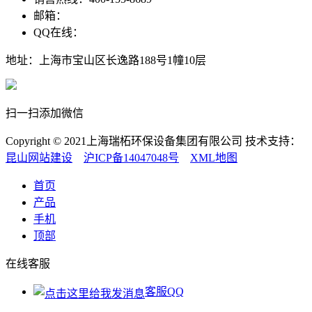
邮箱：
QQ在线：
地址：上海市宝山区长逸路188号1幢10层
扫一扫添加微信
Copyright © 2021上海瑞柘环保设备集团有限公司 技术支持：
昆山网站建设
沪ICP备14047048号
XML地图
首页
产品
手机
顶部
在线客服
客服QQ