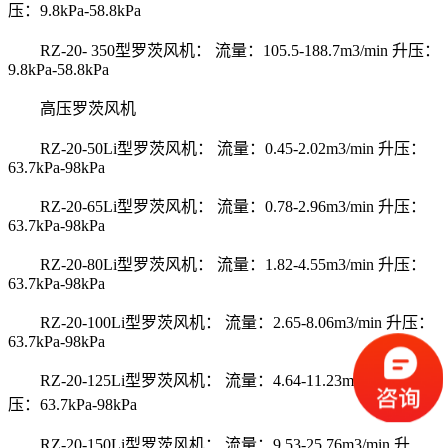
压：9.8kPa-58.8kPa
RZ-20- 350型罗茨风机： 流量：105.5-188.7m3/min 升压：
9.8kPa-58.8kPa
高压罗茨风机
RZ-20-50Li型罗茨风机： 流量：0.45-2.02m3/min 升压：
63.7kPa-98kPa
RZ-20-65Li型罗茨风机： 流量：0.78-2.96m3/min 升压：
63.7kPa-98kPa
RZ-20-80Li型罗茨风机： 流量：1.82-4.55m3/min 升压：
63.7kPa-98kPa
RZ-20-100Li型罗茨风机： 流量：2.65-8.06m3/min 升压：
63.7kPa-98kPa
RZ-20-125Li型罗茨风机： 流量：4.64-11.23m3/min 升
压：63.7kPa-98kPa
RZ-20-150Li型罗茨风机： 流量：9.53-25.76m3/min 升