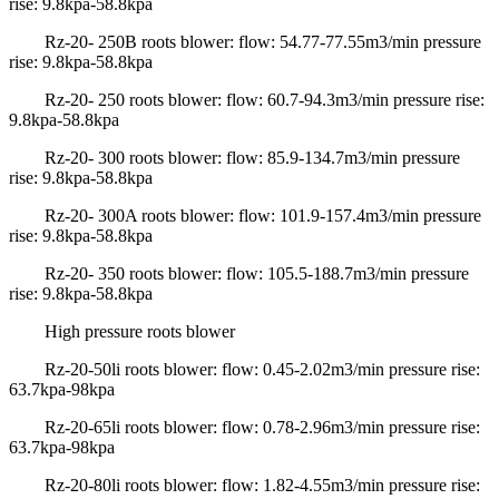
rise: 9.8kpa-58.8kpa
Rz-20- 250B roots blower: flow: 54.77-77.55m3/min pressure
rise: 9.8kpa-58.8kpa
Rz-20- 250 roots blower: flow: 60.7-94.3m3/min pressure rise:
9.8kpa-58.8kpa
Rz-20- 300 roots blower: flow: 85.9-134.7m3/min pressure
rise: 9.8kpa-58.8kpa
Rz-20- 300A roots blower: flow: 101.9-157.4m3/min pressure
rise: 9.8kpa-58.8kpa
Rz-20- 350 roots blower: flow: 105.5-188.7m3/min pressure
rise: 9.8kpa-58.8kpa
High pressure roots blower
Rz-20-50li roots blower: flow: 0.45-2.02m3/min pressure rise:
63.7kpa-98kpa
Rz-20-65li roots blower: flow: 0.78-2.96m3/min pressure rise:
63.7kpa-98kpa
Rz-20-80li roots blower: flow: 1.82-4.55m3/min pressure rise: