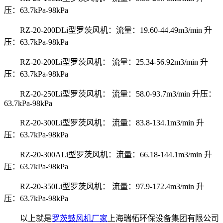
压：63.7kPa-98kPa
RZ-20-200DLi型罗茨风机：流量：19.60-44.49m3/min 升
压：63.7kPa-98kPa
RZ-20-200Li型罗茨风机： 流量：25.34-56.92m3/min 升
压：63.7kPa-98kPa
RZ-20-250Li型罗茨风机： 流量：58.0-93.7m3/min 升压：
63.7kPa-98kPa
RZ-20-300Li型罗茨风机： 流量：83.8-134.1m3/min 升
压：63.7kPa-98kPa
RZ-20-300ALi型罗茨风机：流量：66.18-144.1m3/min 升
压：63.7kPa-98kPa
RZ-20-350Li型罗茨风机： 流量：97.9-172.4m3/min 升
压：63.7kPa-98kPa
以上就是
罗茨鼓风机厂家
上海瑞柘环保设备集团有限公司