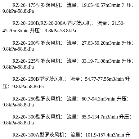
RZ-20- 175型罗茨风机： 流量：19.65-40.57m3/min 升压：
9.8kPa-58.8kPa
RZ-20- 200B,RZ-20-200A型罗茨风机： 流量：21.50-
45.70m3/min 升压：9.8kPa-58.8kPa
RZ-20- 200型罗茨风机： 流量：27.63-59.20m3/min 升压：
9.8kPa-58.8kPa
RZ-20- 225型罗茨风机： 流量：33.19-71.08m3/min 升压：
9.8kPa-58.8kPa
RZ-20- 250B型罗茨风机： 流量：54.77-77.55m3/min 升
压：9.8kPa-58.8kPa
RZ-20- 250型罗茨风机： 流量：60.7-94.3m3/min 升压：
9.8kPa-58.8kPa
RZ-20- 300型罗茨风机： 流量：85.9-134.7m3/min 升压：
9.8kPa-58.8kPa
RZ-20- 300A型罗茨风机： 流量：101.9-157.4m3/min 升