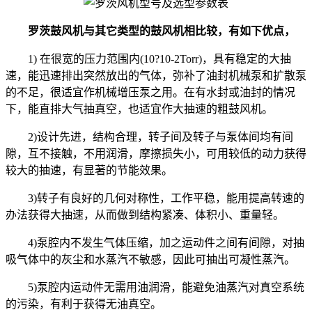
罗茨鼓风机与其它类型的鼓风机相比较，有如下优点，
1) 在很宽的压力范围内(10?10-2Torr)，具有稳定的大抽
速，能迅速排出突然放出的气体，弥补了油封机械泵和扩散泵
的不足，很适宜作机械增压泵之用。在有水封或油封的情况
下，能直排大气抽真空，也适宜作大抽速的粗鼓风机。
2)设计先进，结构合理，转子间及转子与泵体间均有间
隙，互不接触，不用润滑，摩擦损失小，可用较低的动力获得
较大的抽速，有显著的节能效果。
3)转子有良好的几何对称性，工作平稳，能用提高转速的
办法获得大抽速，从而做到结构紧凑、体积小、重量轻。
4)泵腔内不发生气体压缩，加之运动件之间有间隙，对抽
吸气体中的灰尘和水蒸汽不敏感，因此可抽出可凝性蒸汽。
5)泵腔内运动件无需用油润滑，能避免油蒸汽对真空系统
的污染，有利于获得无油真空。