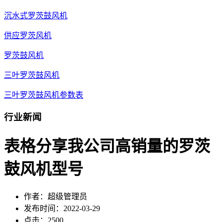
沉水式罗茨鼓风机
供应罗茨风机
罗茨鼓风机
三叶罗茨鼓风机
三叶罗茨鼓风机参数表
行业新闻
表格分享我公司高销量的罗茨
鼓风机型号
作者：超级管理员
发布时间：2022-03-29
点击：2500