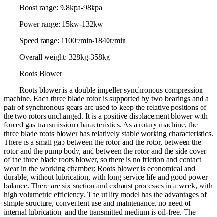
Boost range: 9.8kpa-98kpa
Power range: 15kw-132kw
Speed range: 1100r/min-1840r/min
Overall weight: 328kg-358kg
Roots Blower
Roots blower is a double impeller synchronous compression
machine. Each three blade rotor is supported by two bearings and a
pair of synchronous gears are used to keep the relative positions of
the two rotors unchanged. It is a positive displacement blower with
forced gas transmission characteristics. As a rotary machine, the
three blade roots blower has relatively stable working characteristics.
There is a small gap between the rotor and the rotor, between the
rotor and the pump body, and between the rotor and the side cover
of the three blade roots blower, so there is no friction and contact
wear in the working chamber; Roots blower is economical and
durable, without lubrication, with long service life and good power
balance. There are six suction and exhaust processes in a week, with
high volumetric efficiency. The utility model has the advantages of
simple structure, convenient use and maintenance, no need of
internal lubrication, and the transmitted medium is oil-free. The