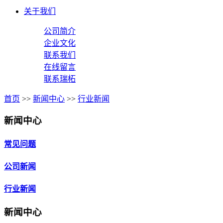
关于我们
公司简介
企业文化
联系我们
在线留言
联系瑞柘
首页
>>
新闻中心
>>
行业新闻
新闻中心
常见问题
公司新闻
行业新闻
新闻中心