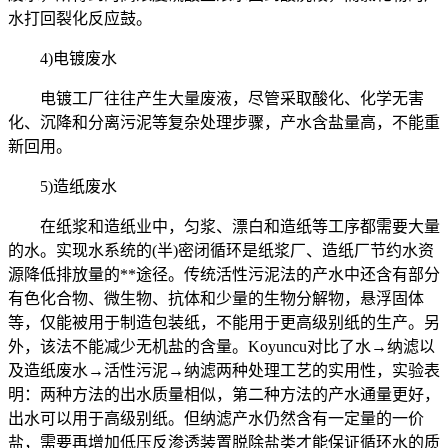
水打回裂化反应鼓。
4)电镀废水
电镀工厂往往产生大量废液，尽管采取酸化、化学无害
化、沉降和分离污泥等复杂处理步骤，产水含盐量高，不能重
新回用。
5)造纸废水
在纸浆和造纸业中，匀浆、漂白和造纸等工序都需要大量
的水。实现水系统的(半)密闭循环是纸浆厂、造纸厂节约水资
源降低排放量的**途径。传统活性污泥法的产水中还含有部分
有色化合物、微生物、抗体和少量的生物分解物，悬浮固体
等，仅能被用于制造包装纸，不能用于更高级别纸的生产。另
外，该法不能减少无机盐的含量。Koyuncu对比了水→纳滤以
及造纸废水→活性污泥→纳滤两种处理工艺的实用性，实验表
明：两种方法的出水质量相似，第二种方法的产水通量更好，
出水可以用于高级别纸。但纳滤产水仍然含有一定量的一价
盐，需要再增加低压反渗透装置脱除盐类才能保证循环水的质