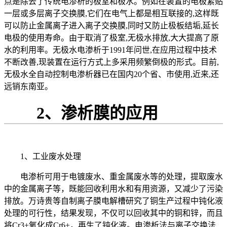
点是除去了传统电渗析的极室和极水。例如在装置的电极紧贴
一层或多层离子交换膜,它们在电气上都是相互联接的,这样既
可以防止金属离子进入离子交换膜,同时又防止极板结垢,延长
电极的使用寿命。由于取消了极室,无极水排放,大大提高了原
水的利用率。无极水电渗析于1991年问世,在应用过程中技术
不断改善,现装置在运行方式上多采用频繁倒极的形式。目前,
无极水全自动控制电渗析器已在国内20个省、市使用,近来,还
远销东南亚。
2、渗析膜的应用
1、工业废水处理
电渗析可用于电镀废水、重金属废水等的处理，提取废水
中的金属离子等，既能回收利用水和有用资源，又减少了污染
排放。万诗贵等自制离子膜电解槽研究了铜生产过程中钝化液
处理的可行性，结果发现，不仅可以回收其中的铜和锌，而且
将Cr3+氧化成Cr6+，再生了钝化液。电渗析法与离子交换法