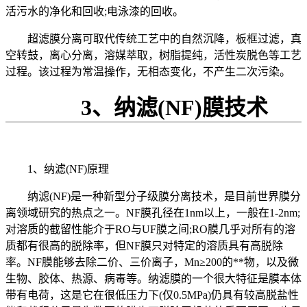
活污水的净化和回收;电泳漆的回收。
超滤膜分离可取代传统工艺中的自然沉降，板框过滤，真
空转鼓，离心分离，溶媒萃取，树脂提纯，活性炭脱色等工艺
过程。该过程为常温操作，无相态变化，不产生二次污染。
3、纳滤(NF)膜技术
1、纳滤(NF)原理
纳滤(NF)是一种新型分子级膜分离技术，是目前世界膜分
离领域研究的热点之一。NF膜孔径在1nm以上，一般在1-2nm;
对溶质的截留性能介于RO与UF膜之间;RO膜几乎对所有的溶
质都有很高的脱除率，但NF膜只对特定的溶质具有高脱除
率。NF膜能够去除二价、三价离子，Mn≥200的**物，以及微
生物、胶体、热源、病毒等。纳滤膜的一个很大特征是膜本体
带有电荷，这是它在很低压力下(仅0.5MPa)仍具有较高脱盐性