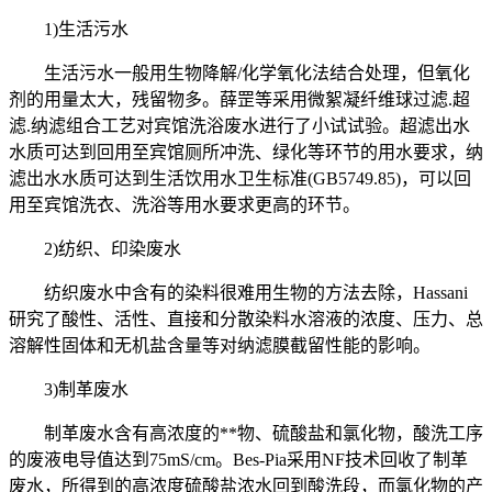
1)生活污水
生活污水一般用生物降解/化学氧化法结合处理，但氧化
剂的用量太大，残留物多。薛罡等采用微絮凝纤维球过滤.超
滤.纳滤组合工艺对宾馆洗浴废水进行了小试试验。超滤出水
水质可达到回用至宾馆厕所冲洗、绿化等环节的用水要求，纳
滤出水水质可达到生活饮用水卫生标准(GB5749.85)，可以回
用至宾馆洗衣、洗浴等用水要求更高的环节。
2)纺织、印染废水
纺织废水中含有的染料很难用生物的方法去除，Hassani
研究了酸性、活性、直接和分散染料水溶液的浓度、压力、总
溶解性固体和无机盐含量等对纳滤膜截留性能的影响。
3)制革废水
制革废水含有高浓度的**物、硫酸盐和氯化物，酸洗工序
的废液电导值达到75mS/cm。Bes-Pia采用NF技术回收了制革
废水，所得到的高浓度硫酸盐浓水回到酸洗段，而氯化物的产