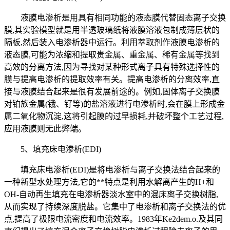
液膜电渗析是用具有相同功能的液态膜代替固态离子交换
膜,其实验模型就是用半透玻璃纸将液膜溶液包制成薄层状的
隔板,然后装入电渗析器中运行。利用萃取剂作液膜电渗析的
液态膜,可能为浓缩和提取贵金属、重金属、稀有金属等找到
高效的分离方法,因为寻找对某种形式离子具有特殊选择性的
膜与提高电渗析的提取效率有关。提高电渗析的分离效率,直
接与液膜结合起来是很有发展前途的。例如,固体离子交换膜
对铂族金属(锇、钌等)的盐溶液进行电渗析时,会在膜上形成金
属二氧化物沉淀,这将引起膜的过早损耗,并破坏整个工艺过程,
应用液膜则无此弊端。
5、填充床电渗析(EDI)
填充床电渗析(EDI)是将电渗析与离子交换法结合起来的
一种新型水处理方法,它的**特点是利用水解离产生的H+和
OH-自动再生填充在电渗析器淡水室中的混床离子交换树脂,
从而实现了持续深度脱盐。它集中了电渗析和离子交换法的优
点,提高了极限电流密度和电流效率。1983年Ke2dem.o.及其同