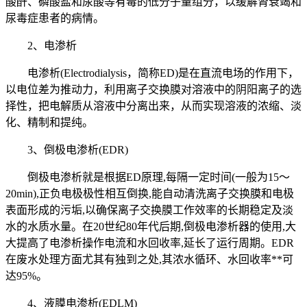
酸酐、磷酸盐和尿酸等有毒的低分子量组分，以缓解肾衰竭和
尿毒症患者的病情。
2、电渗析
电渗析(Electrodialysis，简称ED)是在直流电场的作用下，
以电位差为推动力，利用离子交换膜对溶液中的阴阳离子的选
择性，把电解质从溶液中分离出来，从而实现溶液的浓缩、淡
化、精制和提纯。
3、倒极电渗析(EDR)
倒极电渗析就是根据ED原理,每隔一定时间(一般为15～
20min),正负电极极性相互倒换,能自动清洗离子交换膜和电极
表面形成的污垢,以确保离子交换膜工作效率的长期稳定及淡
水的水质水量。在20世纪80年代后期,倒极电渗析器的使用,大
大提高了电渗析操作电流和水回收率,延长了运行周期。EDR
在废水处理方面尤其有独到之处,其浓水循环、水回收率**可
达95%。
4、液膜电渗析(EDLM)