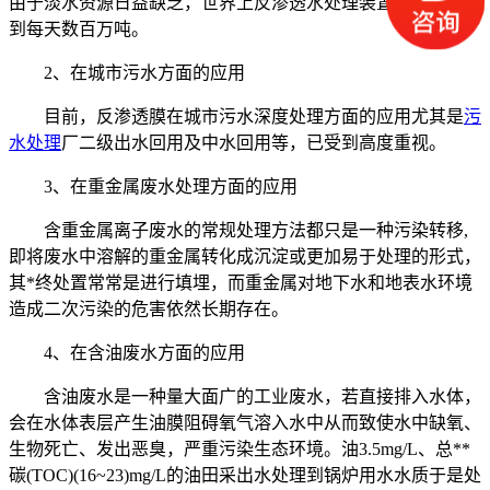
由于淡水资源日益缺乏，世界上反渗透水处理装置的能力已达
到每天数百万吨。
2、在城市污水方面的应用
目前，反渗透膜在城市污水深度处理方面的应用尤其是
污
水处理
厂二级出水回用及中水回用等，已受到高度重视。
3、在重金属废水处理方面的应用
含重金属离子废水的常规处理方法都只是一种污染转移,
即将废水中溶解的重金属转化成沉淀或更加易于处理的形式，
其*终处置常常是进行填埋，而重金属对地下水和地表水环境
造成二次污染的危害依然长期存在。
4、在含油废水方面的应用
含油废水是一种量大面广的工业废水，若直接排入水体，
会在水体表层产生油膜阻碍氧气溶入水中从而致使水中缺氧、
生物死亡、发出恶臭，严重污染生态环境。油3.5mg/L、总**
碳(TOC)(16~23)mg/L的油田采出水处理到锅炉用水水质于是处