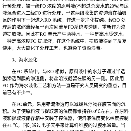
行预处理，被一级FO 浓缩的原料液(不超过总废水的20%)与尿
液混合进入二级FO 进行处理，**这两级收集的渗透液在抽吸
泵的作用下一起进入RO 系统，作进一步净化提纯。经RO 处
理后的浓缩液经泵**再次回流至FO系统渗透侧，重新作为渗
透提取液。因此在RO 单元产生两种水，一种是高水质饮水，
一种是高浓度FO 提取液，在这个系统中，提取液得到了反复
使用，大大简化了处理工艺，也避免了资源浪费。
3、海水淡化
在FO 系统中，与RO 相似，原料液中的水分子通过半透
膜渗透到膜的渗透侧，将盐溶液截留在膜的另一侧。因此用
FO 作为海水淡化工艺和方法一直是研究人员研究的重点，目
前已有不少**。
在FO单元，采用错流渗透可以减缓悬浮物在膜表面的沉
积。为了使原料液与提取液的温度都维持在60℃左右，在原料
液和提取液储存箱中安装了控温器，使溶液温度变化幅度控制
在±1 ℃，同时通过电子天平来计算纤维膜的过膜水通量。当