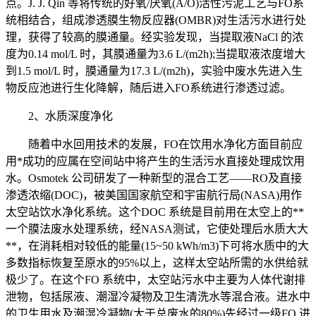
点。J. J. Qin 等将传统的好氧/厌氧(A/O)活性污泥工艺与FO系
统相结合，组成渗透膜生物反应器(OMBR)对生活污水进行处
理，获得了较高的膜通量。经实验发现，当提取液NaCl 的浓
度为0.14 mol/L 时，其膜通量为3.6 L/(m2h);当提取液浓度增大
到1.5 mol/L 时，膜通量为17.3 L/(m2h)，实验中废水先进入生
物反应池进行生化降解，随后进入FO系统进行渗透过滤。
2、水质深度净化
随着中水回用技术的发展，FO在饮用水净化方面目前应
用*成功的应属在空间站中将产生的生活污水直接处理成饮用
水。Osmotek 公司研发了一种新型的混合工艺——RO及直接
渗透浓缩(DOC)，被美国国家航空和宇宙航行局(NASA)用作
太空站饮水净化系统。这个DOC 系统是目前用在太空上的**
一个膜法废水处理系统，经NASA测试，它使处理后水质大大
**，在消耗相对较低的能量(15~50 kWh/m3)下可将水质中的大
多数指标恢复至原水的95%以上，这样太空站所需的水供给就
极少了。在这个FO 系统中，太空站污水中主要为人体代谢排
泄物，包括尿液、潮湿冷凝物及卫生清洗水等混合液。进水中
的卫生用水及潮湿冷凝物(大于总废水的80%)先经过一级FO 进