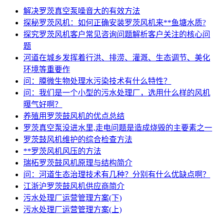
解决罗茨真空泵噪音大的有效方法
探秘罗茨风机：如何正确安装罗茨风机来**鱼塘水质?
探究罗茨风机客户常见咨询问题解析客户关注的核心问
题
河道在城乡发挥着行洪、排涝、灌溉、生态调节、美化
环境等重要作
问：膜微生物处理水污染技术有什么特性？
问：我们是一个小型的污水处理厂，选用什么样的风机
曝气好啊？
养殖用罗茨鼓风机的优点总结
罗茨真空泵没进水里,走电问题是造成烧毁的主要素之一
罗茨鼓风机维护的综合检查方法
**罗茨风机风压的方法
瑞柘罗茨鼓风机原理与结构简介
问：河道生态治理技术有几种？分别有什么优缺点啊？
江浙沪罗茨鼓风机供应商简介
污水处理厂运营管理方案(下)
污水处理厂运营管理方案(上)