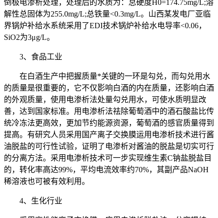
倒极电渗析处理，处理后的水质为：总硬度H0=174.75mg/L;溶
解性总固体为255.0mg/L;总铁量<0.3mg/L。山西某发电厂亚临
界锅炉补给水系统采用了EDI技术锅炉补给水电导率<0.06，
SiO2为3μg/L。
3、食品工业
在白酒生产中把握质量*关键的一环是勾兑，而勾兑用水
的质量是很重要的，它不仅影响白酒的内在质量，还影响白酒
的外观质量，使用电渗析法处量勾兑用水，可使水质明显改
善，达到国家标准。用电渗析法祛除葡萄酒中的酒石酸盐比传
统冷冻法更高效，更加节约能源资源，葡萄酒的感官质量得到
提高。有研究人员采用国产离子交换膜运用电渗析技术进行酱
油脱盐的可行性试验，证明了电渗析对酱油的脱盐是切实可行
的分离方法。采用电渗析技术可一步实现维生素C钠盐脱盐目
的，转化率高达99%，平均电流效率约70%，其副产品NaOH
稀溶液也可被有效利用。
4、生化行业