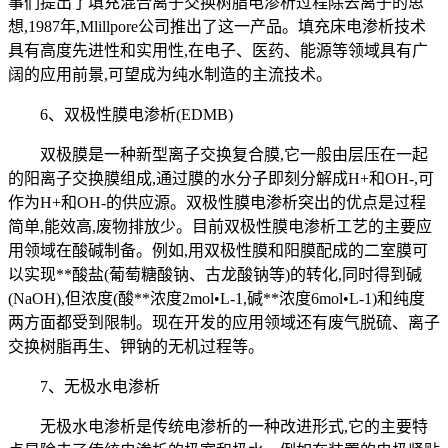
事们提出了填充混合离子交换树脂电渗析过程除去离子的思
想,1987年,Mlillpore公司推出了这一产品。填充床电渗析技术
具有高度先进性和实用性,在电子、医药、能源等领域具有广
阔的应用前景,可望成为纯水制造的主流技术。
6、双极性膜电渗析(EDMB)
双极膜是一种新型离子交换复合膜,它一般由层压在一起
的阳离子交换膜组成,通过膜的水分子即刻分解成H+和OH-,可
作为H+和OH-的供应源。双极性膜电渗析突出的优点是过程
简单,能效高,废物排放少。目前双极性膜电渗析工艺的主要应
用领域在酸碱制备。例如,用双极性膜和阳膜配成的二室膜可
以实现**酸盐(葡萄糖酸钠、古龙酸钠等)的转化,同时得到碱
(NaOH),但浓度(酸**浓度2mol•L-1,碱**浓度6mol•L-1)和纯度
两方面都受到限制。现在开发的应用领域还有废气脱硫、离子
交换树脂再生、钾钠的无机过程等。
7、无极水电渗析
无极水电渗析是传统电渗析的一种改进形式,它的主要特