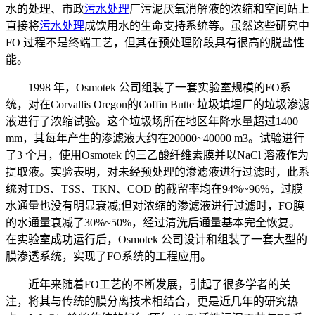
水的处理、市政
污水处理
厂污泥厌氧消解液的浓缩和空间站上
直接将
污水处理
成饮用水的生命支持系统等。虽然这些研究中
FO 过程不是终端工艺，但其在预处理阶段具有很高的脱盐性
能。
1998 年，Osmotek 公司组装了一套实验室规模的FO系
统，对在Corvallis Oregon的Coffin Butte 垃圾填埋厂的垃圾渗滤
液进行了浓缩试验。这个垃圾场所在地区年降水量超过1400
mm，其每年产生的渗滤液大约在20000~40000 m3。试验进行
了3 个月，使用Osmotek 的三乙酸纤维素膜并以NaCl 溶液作为
提取液。实验表明，对未经预处理的渗滤液进行过滤时，此系
统对TDS、TSS、TKN、COD 的截留率均在94%~96%，过膜
水通量也没有明显衰减;但对浓缩的渗滤液进行过滤时，FO膜
的水通量衰减了30%~50%，经过清洗后通量基本完全恢复。
在实验室成功运行后，Osmotek 公司设计和组装了一套大型的
膜渗透系统，实现了FO系统的工程应用。
近年来随着FO工艺的不断发展，引起了很多学者的关
注，将其与传统的膜分离技术相结合，更是近几年的研究热