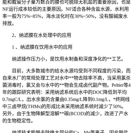
能和截留分子量为数百的膜也可脱除无机盐的重要原因，也是
NF运行成本较低的主要原因。NF适合各种含盐水源，水利用
率一般为75%~85%，海水淡化时在30%~50%，没有酸碱废水
排放。
2、纳滤膜在水处理中的应用
1 、纳滤膜在饮用水中的应用
纳滤操作压力小，是饮用水制备和深度净化的**工艺。
目前，大多数城市的给水水源均受到不同程度的污染，而
自来水厂的常规处理工艺对水中**物去除率不高，当采用氯杀
菌消毒时，氯又会与水中的**物会生成卤代副产物。Peltier等4
年的跟踪研究表明：采用纳滤系统后水中的DOC降低到平均
0.7mgC/L，出水余氯的含量由0.35mg/L降到0.1mg/L，*终网线
中三卤甲烷(THMs)的形成比未采用纳滤系统时减少了50%。
另外，由于生物降解型溶解**碳(BCOD)的减少，改进了产水
的生物稳定性。
纳滤技术能够去除绝大部分的Ca、Mg等离子，因此脱盐