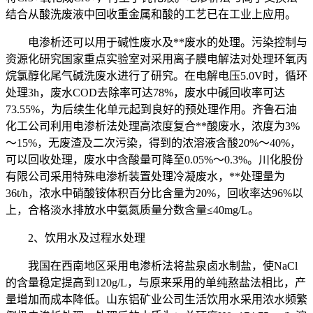
结合从酸洗废液中回收重金属和酸的工艺已在工业上应用。
电渗析还可以用于碱性废水及**废水的处理。污染控制与
资源化研究国家重点实验室对采用离子膜电解法对处理环氧丙
烷氯醇化尾气碱洗废水进行了研究。在电解电压5.0V时，循环
处理3h，废水COD去除率可达78%，废水中碱回收率可达
73.55%，为后续生化单元起到良好的预处理作用。齐鲁石油
化工公司利用电渗析法处理高浓度复合**酸废水，浓度为3%
～15%，无废渣及二次污染，得到的浓溶液含酸20%～40%，
可以回收处理，废水中含酸量可降至0.05%～0.3%。川化股份
有限公司采用特殊电渗析装置处理冷凝废水，**处理量为
36t/h，浓水中硝酸铵体积百分比含量为20%，回收率达96%以
上，合格淡水排放水中氨氮质量分数含量≤40mg/L。
2、饮用水及过程水处理
我国在西南地区采用电渗析法将盐泉卤水制盐，使NaCl
的含量稳定提高到120g/L，与原来采用的单纯熬盐法相比，产
量增加而成本降低。山东铝矿业公司生活饮用水采用浓水频繁